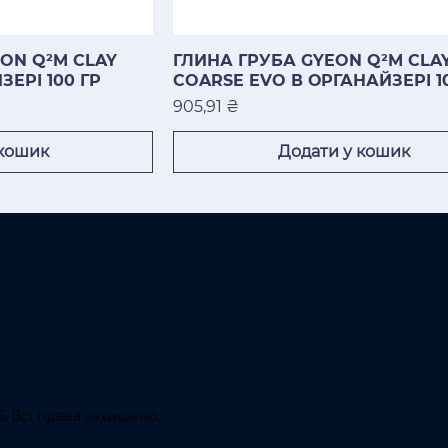
ON Q²M CLAY
ГЛИНА ГРУБА GYEON Q²M CLA
ЗЕРІ 100 ГР
COARSE EVO В ОРГАНАЙЗЕРІ 1
Ціна
905,91 ₴
 кошик
Додати у кошик
6 Всі права захищено.