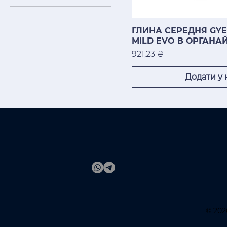
100 гр
ГЛИНА СЕРЕДНЯ GYE
MILD EVO В ОРГАНАЙ
Ціна
921,23 ₴
Додати у
© 202