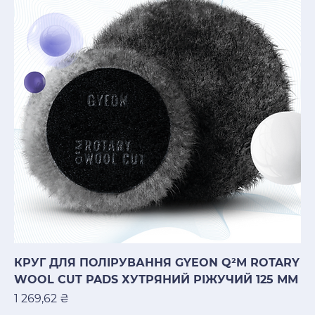
КРУГ ДЛЯ ПОЛІРУВАННЯ GYEON Q²M ROTARY
WOOL CUT PADS ХУТРЯНИЙ РІЖУЧИЙ 125 ММ
Ціна
1 269,62 ₴