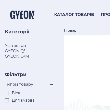
КАТАЛОГ ТОВАРІВ
ПРО
1 товар
Категорії
Усі товари
GYEON Q²
GYEON Q²M
Фільтри
Типом товару
Віск
Для кузова