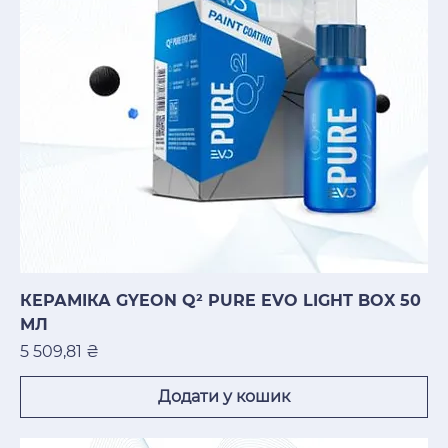
КЕРАМІКА GYEON Q² PURE EVO LIGHT BOX 50
МЛ
Ціна
5 509,81 ₴
Додати у кошик