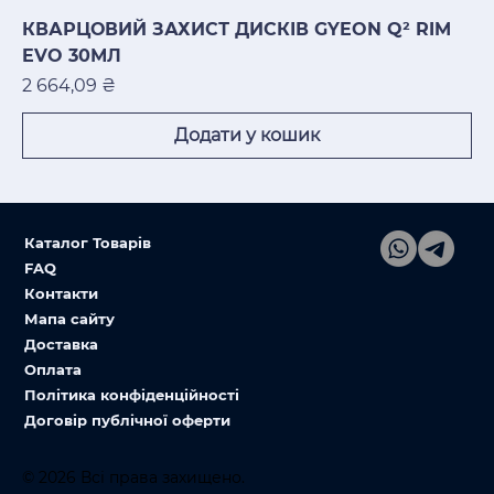
КВАРЦОВИЙ ЗАХИСТ ДИСКІВ GYEON Q² RIM
EVO 30МЛ
Ціна
2 664,09 ₴
Додати у кошик
Каталог Товарів
FAQ
Контакти
Мапа сайту
Доставка
Оплата
Політика конфіденційності
Договір публічної оферти
© 2026 Всі права захищено.