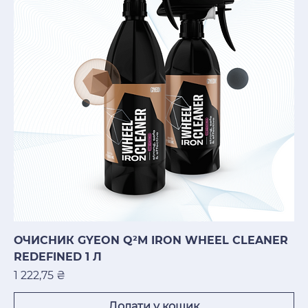
ОЧИСНИК GYEON Q²M IRON WHEEL CLEANER
REDEFINED 1 Л
Ціна
1 222,75 ₴
Додати у кошик