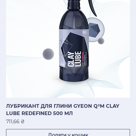
ЛУБРИКАНТ ДЛЯ ГЛИНИ GYEON Q²M CLAY
LUBE REDEFINED 500 МЛ
Ціна
711,66 ₴
Додати у кошик