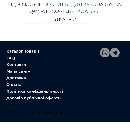
ГІДРОФОБНЕ ПОКРИТТЯ ДЛЯ КУЗОВА GYEON
Q²M WETCOAT «ВЕТКОАТ» 4Л
Ціна
3 855,29 ₴
Каталог Товарів
FAQ
Контакти
Мапа сайту
Доставка
Оплата
Політика конфіденційності
Договір публічної оферти
© 2026 Всі права захищено.