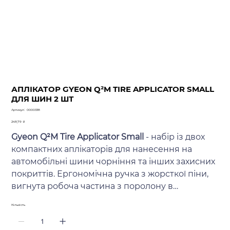
АПЛІКАТОР GYEON Q²M TIRE APPLICATOR SMALL
ДЛЯ ШИН 2 ШТ
Артикул
Артикул:
0000338
0000338
Ціна
248,79 ₴
Gyeon Q²M Tire Applicator Small
- набір із двох
компактних аплікаторів для нанесення на
автомобільні шини чорніння та інших захисних
покриттів. Ергономічна ручка з жорсткої піни,
вигнута робоча частина з поролону в
поєднанні з невеликими розмірами дають
Кількість
змогу комфортно працювати з
низькопрофільними шинами. Ці особливості