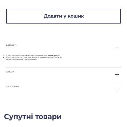
аплікатора гарантують рівномірне та економне
нанесення автокосметики на поверхню гуми.
Додати у кошик
ДОСТАВКА
Доставка здійснюється по Україні компанією "
Нова пошта
".
Доставку оплачує покупець згідно з тарифами Нової Пошти
Більше інформації про доставку>
ОПЛАТА
ДИСКЛЕЙМЕР
Супутні товари