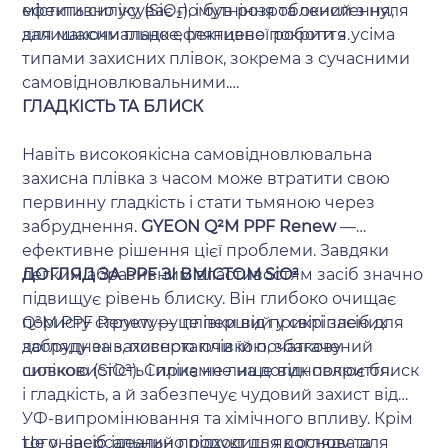
ефективно усуває помутніння та окислення,
містить силіку (SiO₂), і був розроблений з нуля
залишаючи гладке, глянцеве покриття.
для максимально ефективної роботи з усіма
типами захисних плівок, зокрема з сучасними
самовідновлювальними.
ГЛАДКІСТЬ ТА БЛИСК
Навіть високоякісна самовідновлювальна
захисна плівка з часом може втратити свою
первинну гладкість і стати тьмяною через
забруднення.
GYEON Q²M PPF Renew
—
ефективне рішення цієї проблеми. Завдяки
легким абразивним властивостям засіб значно
ДОГЛЯД ЗА PPF ЗІ ВМІСТОМ SiO²
підвищує рівень блиску. Він глибоко очищає
пористу структуру плівки від прикріплених
Q²M PPF Renew — це перший у світі засіб для
забруднень, повертаючи їй початкову
догляду за захисною плівкою, збагачений
шовковистість і приємне на дотик покриття.
силікою (SiO²). Силіка не лише відновлює блиск
і гладкість, а й забезпечує чудовий захист від
УФ-випромінювання та хімічного впливу. Крім
того, засіб ідеально підходить як основа для
Це універсальний продукт для догляду та