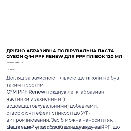
ДРІБНО АБРАЗИВНА ПОЛІРУВАЛЬНА ПАСТА
GYEON Q²M PPF RENEW ДЛЯ PPF ПЛІВОК 120 МЛ
Артикул
Артикул:
0000076
0000076
Ціна
798,64 ₴
Догляд за захисною плівкою ще ніколи не був
таким простим.
Q²M PPF Renew
поєднує легкі абразивні
частинки з захисними (і
водовідштовхувальними) добавками,
створюючи ефект стійкості до УФ-
випромінювання. Засіб можна наносити як
машинним способом, так і вручну — він
Це перший у світі засіб для догляду за PPF, що