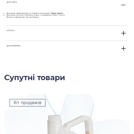
ДОСТАВКА
Доставка здійснюється по Україні компанією "
Нова пошта
".
Доставку оплачує покупець згідно з тарифами Нової Пошти
Більше інформації про доставку>
ОПЛАТА
ДИСКЛЕЙМЕР
Супутні товари
Хіт продажів