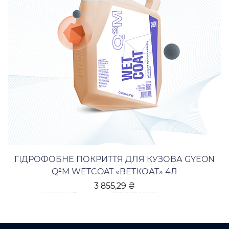
ГІДРОФОБНЕ ПОКРИТТЯ ДЛЯ КУЗОВА GYEON
Q²M WETCOAT «ВЕТКОАТ» 4Л
Ціна
3 855,29 ₴