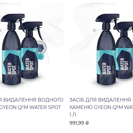
ЛЯ ВИДАЛЕННЯ ВОДНОГО
ЗАСІБ ДЛЯ ВИДАЛЕННЯ
GYEON Q²M WATER SPOT
КАМЕНЮ GYEON Q²M WA
1 Л
Ціна
991,99 ₴