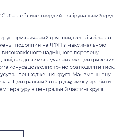
 Cut
–особливо твердий полірувальний круг
круг, призначений для швидкого і якісного
жень і подряпин на ЛФП з максимальною
 високоякісного надміцного поролону.
дповідно до вимог сучасних ексцентрикових
ма конуса дозволяє точно розподіляти тиск.
 усуває пошкодження круга. Має зменшену
круга. Центральний отвір дає змогу зробити
температуру в центральній частині круга.