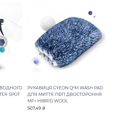
 ВОДНОГО
РУКАВИЦЯ GYEON Q²M WASH PAD
TER SPOT
ДЛЯ МИТТЯ ЛФП ДВОСТОРОННЯ
MF+ HIBRID WOOL
Ціна
507,49 ₴