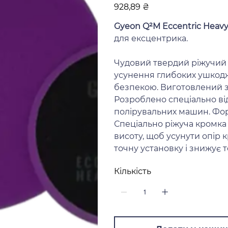
Ціна
928,89 ₴
Gyeon Q²M Eccentric Heavy
для ексцентрика.
Чудовий твердий ріжучий 
усунення глибоких ушкод
безпекою. Виготовлений з
Розроблено спеціально ві
полірувальних машин. Фор
Спеціально ріжуча кромка
висоту, щоб усунути опір 
точну установку і знижує 
Кількість