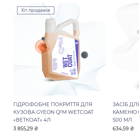
Хіт продажів
ГІДРОФОБНЕ ПОКРИТТЯ ДЛЯ
ЗАСІБ Д
КУЗОВА GYEON Q²M WETCOAT
КАМЕНЮ 
«ВЕТКОАТ» 4Л
500 МЛ
Ціна
Ціна
3 855,29 ₴
634,59 ₴