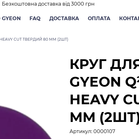
Безкоштовна доставка від 3000 грн
 GYEON
FAQ
ДОСТАВКА
ОПЛАТА
КОНТА
HEAVY CUT ТВЕРДИЙ 80 ММ (2ШТ)
КРУГ ДЛ
GYEON Q
HEAVY C
ММ (2ШТ
Артикул
Артикул:
0000107
0000107