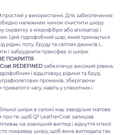
D
простий у використанні. Для забезпечення
обхідно належним чином очистити шкіру.
ку серветку з мікрофібри або аплікатор і
ом. Цей гідрофобний шар, який тримається
ід рідин, поту, бруду та світлих джинсів і
ити і забруднити трансфер зі шкіри.
ВЕ ПОКРИТТЯ
rCoat REDEFINED
забезпечує високий рівень
ідрофобним і відштовхує рідини та бруд.
льтрафіолетових променів, зберігаючи
тривалого часу, навіть у спекотних і
більної шкіри в салоні має заводське матове
 про те, щоб Q² LeatherCoat залишав
ливає на зовнішній вигляд і відчуття м'якої
сто покриває шкіру, щоб вона виглядала так