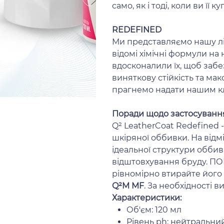
само, як і тоді, коли ви її к
REDEFINED
Ми представляємо нашу л
відомі хімічні формули на
вдосконалили їх, щоб заб
виняткову стійкість та ма
прагнемо надати нашим к
Поради щодо застосуванн
Q² LeatherCoat Redefined -
шкіряної оббивки. На відмі
ідеальної структури обби
відштовхування бруду. ПОР
рівномірно втирайте його
Q²M MF
. За необхідності ви
Характеристики:
Об'єм: 120 мл
Рівень ph: нейтральни