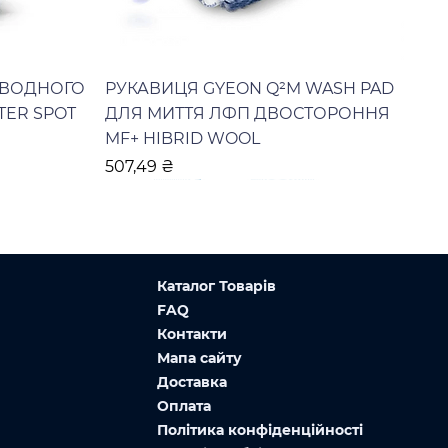
 ВОДНОГО
РУКАВИЦЯ GYEON Q²M WASH PAD
TER SPOT
ДЛЯ МИТТЯ ЛФП ДВОСТОРОННЯ
MF+ HIBRID WOOL
Ціна
507,49 ₴
Каталог Товарів
FAQ
Контакти
Мапа сайту
Доставка
Оплата
Політика конфіденційності