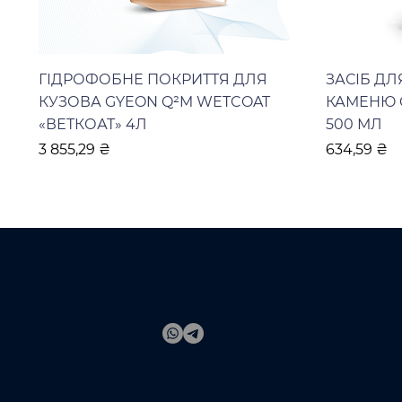
ГІДРОФОБНЕ ПОКРИТТЯ ДЛЯ
ЗАСІБ Д
КУЗОВА GYEON Q²M WETCOAT
КАМЕНЮ 
«ВЕТКОАТ» 4Л
500 МЛ
Ціна
Ціна
3 855,29 ₴
634,59 ₴