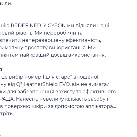
упили.
інію REDEFINED. У GYEON ми підняли наші
 новий рівень. Ми переробили та
езпечити неперевершену ефективність,
ксимальну простоту використання. Ми
лієнтам найкращий досвід використання.
я
 це вибір номер 1 для старої, зношеної
ну від Q² LeatherShield EVO, він не вимагає
вки для забезпечення захисту та ефективного
АДА: Нанесіть невелику кількість засобу і
 в поверхню шкіри за допомогою аплікатора
тріть.
й