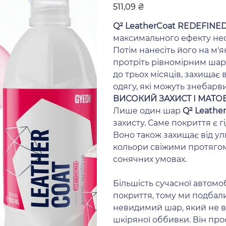
Ціна
511,09 ₴
Q² LeatherCoat REDEFINE
максимального ефекту не
Потім нанесіть його на м'я
протріть рівномірним шар
до трьох місяців, захищає в
одягу, які можуть знебарв
ВИСОКИЙ ЗАХИСТ І МАТО
Лише один шар
Q² Leathe
захисту. Саме покриття є г
Воно також захищає від у
кольори свіжими протягом 
сонячних умовах.
Більшість сучасної автомо
покриття, тому ми подбали
невидимий шар, який не вп
шкіряної оббивки. Він про