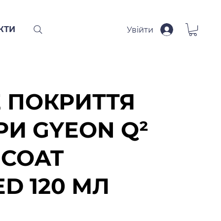
КТИ
Увійти
 ПОКРИТТЯ
РИ GYEON Q²
 COAT
D 120 МЛ