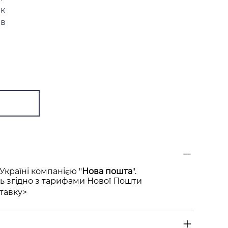
ак
ів
Україні компанією "
Нова пошта
".
ь згідно з тарифами Нової Пошти
тавку>