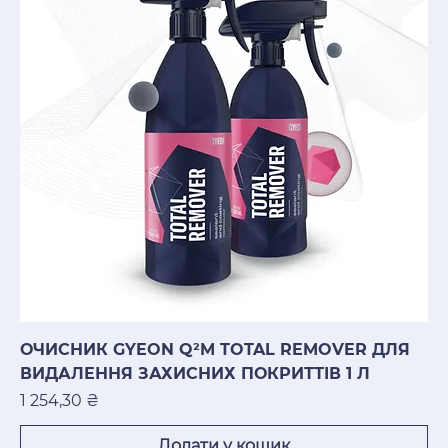
ОЧИСНИК GYEON Q²M TOTAL REMOVER ДЛЯ
ВИДАЛЕННЯ ЗАХИСНИХ ПОКРИТТІВ 1 Л
Ціна
1 254,30 ₴
Додати у кошик