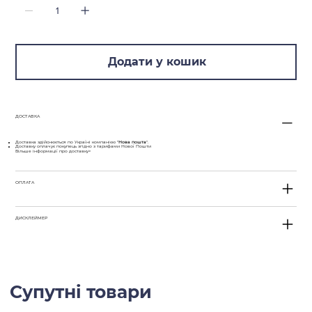
максимального ефекту втирайте продукт у
поверхню за допомогою спеціальної рукавиці,
наприклад Q²M SilkMitt EVO. Дайте засобу
Додати у кошик
попрацювати приблизно 30 секунд, після чого
ретельно змийте водою.
ДОСТАВКА
Доставка здійснюється по Україні компанією "
Нова пошта
".
Доставку оплачує покупець згідно з тарифами Нової Пошти
Більше інформації про доставку>
ОПЛАТА
ДИСКЛЕЙМЕР
Супутні товари