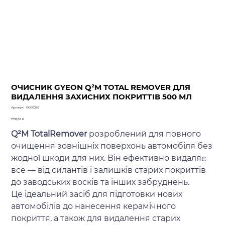
ОЧИСНИК GYEON Q²M TOTAL REMOVER ДЛЯ
ВИДАЛЕННЯ ЗАХИСНИХ ПОКРИТТІВ 500 МЛ
Артикул
Артикул:
0000282
0000282
Ціна
778,81 ₴
Q²M TotalRemover
розроблений для повного
очищення зовнішніх поверхонь автомобіля без
жодної шкоди для них. Він ефективно видаляє
все — від силантів і залишків старих покриттів
до заводських восків та інших забруднень.
Це ідеальний засіб для підготовки нових
автомобілів до нанесення керамічного
покриття, а також для видалення старих