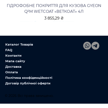
ГІДРОФОБНЕ ПОКРИТТЯ ДЛЯ КУЗОВА GYEON
Q²M WETCOAT «ВЕТКОАТ» 4Л
Ціна
3 855,29 ₴
Каталог Товарів
FAQ
Контакти
Мапа сайту
Доставка
Оплата
Політика конфіденційності
Договір публічної оферти
© 2026 Всі права захищено.