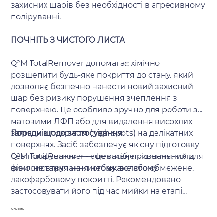
захисних шарів без необхідності в агресивному
поліруванні.
ПОЧНІТЬ З ЧИСТОГО ЛИСТА
Q²M TotalRemover допомагає хімічно
розщепити будь-яке покриття до стану, який
дозволяє безпечно нанести новий захисний
шар без ризику порушення зчеплення з
поверхнею. Це особливо зручно для роботи з
матовими ЛФП або для видалення висохлих
залишків покриття (high spots) на делікатних
Поради щодо застосування
поверхнях. Засіб забезпечує якісну підготовку
без полірування — ефективне рішення, коли
Q²M TotalRemover — це засіб, призначений для
фізичне втручання небажане або обмежене.
використання на чистому, вологому
лакофарбовому покритті. Рекомендовано
застосовувати його під час мийки на етапі
підготовки. Щедро розпиліть засіб на одну
Кількість
поверхню за раз. Для досягнення