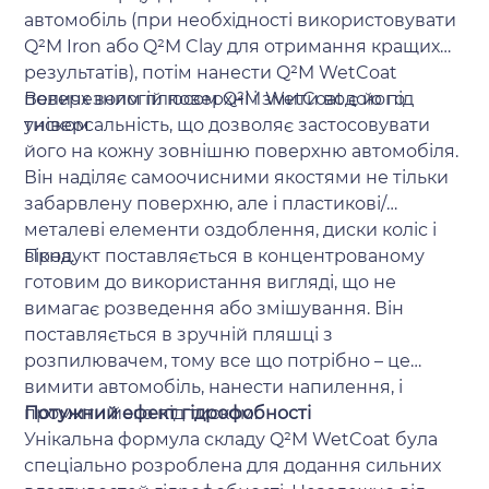
автомобіль (при необхідності використовувати
Q²M Iron або Q²M Clay для отримання кращих
результатів), потім нанести Q²M WetCoat
поверх вологій поверхні і змити водою під
Величезним плюсом Q²M WetCoat є його
тиском
універсальність, що дозволяє застосовувати
його на кожну зовнішню поверхню автомобіля.
Він наділяє самоочисними якостями не тільки
забарвлену поверхню, але і пластикові/
металеві елементи оздоблення, диски коліс і
вікна.
Продукт поставляється в концентрованому
готовим до використання вигляді, що не
вимагає розведення або змішування. Він
поставляється в зручній пляшці з
розпилювачем, тому все що потрібно – це
вимити автомобіль, нанести напилення, і
промити його під тиском.
Потужний ефект гідрофобності
Унікальна формула складу Q²M WetCoat була
спеціально розроблена для додання сильних