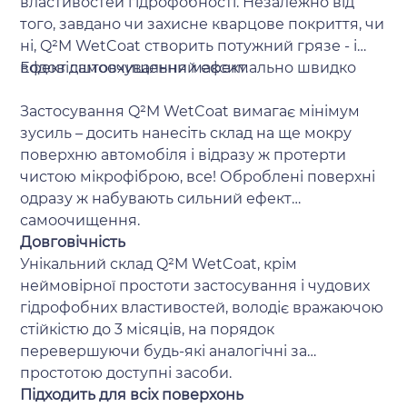
властивостей гідрофобності. Незалежно від
того, завдано чи захисне кварцове покриття, чи
ні, Q²M WetCoat створить потужний грязе - і
водовідштовхувальний ефект.
Ефект самоочищення максимально швидко
Застосування Q²M WetCoat вимагає мінімум
зусиль – досить нанесіть склад на ще мокру
поверхню автомобіля і відразу ж протерти
чистою мікрофіброю, все! Оброблені поверхні
одразу ж набувають сильний ефект
самоочищення.
Довговічність
Унікальний склад Q²M WetCoat, крім
неймовірної простоти застосування і чудових
гідрофобних властивостей, володіє вражаючою
стійкістю до 3 місяців, на порядок
перевершуючи будь-які аналогічні за
простотою доступні засоби.
Підходить для всіх поверхонь