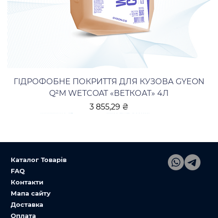
ГІДРОФОБНЕ ПОКРИТТЯ ДЛЯ КУЗОВА GYEON
Q²M WETCOAT «ВЕТКОАТ» 4Л
Ціна
3 855,29 ₴
Каталог Товарів
FAQ
Контакти
Мапа сайту
Доставка
Оплата