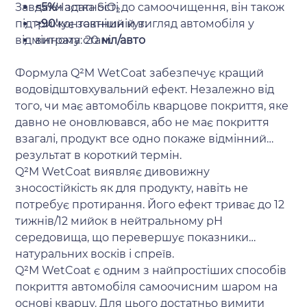
Завдяки здатності до самоочищення, він також
<5%
Частка SiO₂
підтримує зовнішній вигляд автомобіля у
>90'
контактний кут:
відмінному стані.
витрата: 20
мл/авто
Формула Q²M WetCoat забезпечує кращий
водовідштовхувальний ефект. Незалежно від
того, чи має автомобіль кварцове покриття, яке
давно не оновлювався, або не має покриття
взагалі, продукт все одно покаже відмінний
результат в короткий термін.
Q²M WetCoat виявляє дивовижну
зносостійкість як для продукту, навіть не
потребує протирання. Його ефект триває до 12
тижнів/12 мийок в нейтральному pH
середовища, що перевершує показники
натуральних восків і спреїв.
Q²M WetCoat є одним з найпростіших способів
покриття автомобіля самоочисним шаром на
основі кварцу. Для цього достатньо вимити