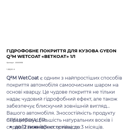
ГІДРОФОБНЕ ПОКРИТТЯ ДЛЯ КУЗОВА GYEON
Q²M WETCOAT «ВЕТКОАТ» 1Л
Артикул
Артикул:
0000955
0000955
Ціна
1 222,00 ₴
Q²M WetCoat
є одним з найпростіших способів
покриття автомобіля самоочисним шаром на
основі кварцу. Це чудове покриття не тільки
надає чудовий гідрофобний ефект, але також
забезпечує блискучий зовнішній вигляд
Вашого автомобіля. Зносостійкість продукту
перевершує більшість натуральних восків і
СПЕЦИФІКАЦІЯ:
спреїв, так як ефект триває до 3 місяців.
до 12 тижнів
Зносостійкість: