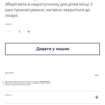
Зберігайте в недоступному для дітей місці. У
разі проковтування, негайно зверніться до
лікаря.
Кількість
Додати у кошик
ДОСТАВКА
Доставка здійснюється по Україні компанією "
Нова пошта
".
Доставку оплачує покупець згідно з тарифами Нової Пошти
Більше інформації про доставку>
ОПЛАТА