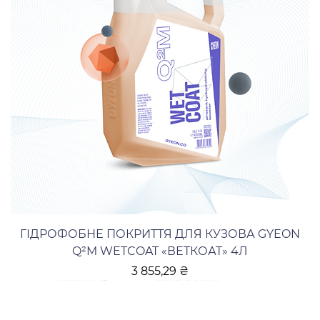
ГІДРОФОБНЕ ПОКРИТТЯ ДЛЯ КУЗОВА GYEON
Q²M WETCOAT «ВЕТКОАТ» 4Л
Ціна
3 855,29 ₴