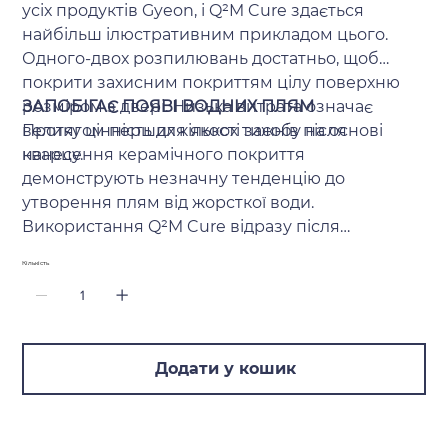
усіх продуктів Gyeon, і Q²M Cure здається
найбільш ілюстративним прикладом цього.
Одного-двох розпилювань достатньо, щоб
покрити захисним покриттям цілу поверхню
розміром з двері. Низька витрата означає
ЗАПОБІГАЄ ПОЯВІ ВОДНИХ ПЛЯМ
велику цінність для якості засобу на основі
Протягом перших кількох тижнів після
кварцу.
нанесення керамічного покриття
демонструють незначну тенденцію до
утворення плям від жорсткої води.
Використання Q²M Cure відразу після
нанесення базового покриття допоможе
Кількість
повністю усунути цей ризик. Продукт також є
чудовим засобом для швидкої деталізації,
видаляючи всі потенційні патьоки та залишки
води. Він надає фарбі яскравого блиску,
Додати у кошик
відновлюючи вигляд «одразу після нанесення».