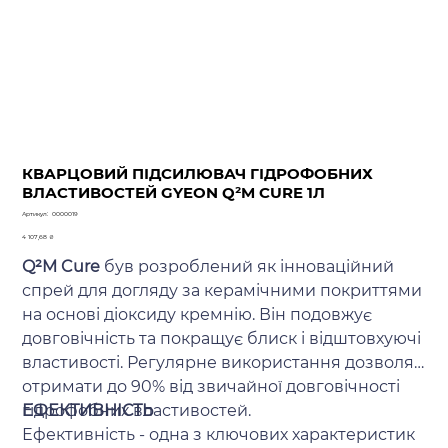
КВАРЦОВИЙ ПІДСИЛЮВАЧ ГІДРОФОБНИХ
ВЛАСТИВОСТЕЙ GYEON Q²M CURE 1Л
Артикул
Артикул:
0000019
0000019
Ціна
4 107,68 ₴
Q²M Cure
був розроблений як інноваційний
спрей для догляду за керамічними покриттями
на основі діоксиду кремнію. Він подовжує
довговічність та покращує блиск і відштовхуючі
властивості. Регулярне використання дозволяє
отримати до 90% від звичайної довговічності
гідрофобних властивостей.
ЕФЕКТИВНІСТЬ
Ефективність - одна з ключових характеристик