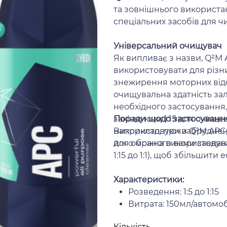
та зовнішнього використанн
спеціальних засобів для 
Універсальний очищувач
Як випливає з назви, Q²M
використовувати для різни
знежирення моторних відсі
очищувальна здатність за
необхідного застосування, 
закінчуючи 1:15 для очище
Поради щодо застосуванн
наприклад, при забрудненн
Використовуючи Q²M APC,
його можна використовуват
для обраного вами завдан
1:15 до 1:1), щоб збільшит
Характеристики:
Розведення: 1:5 до 1:15
Витрата: 150мл/автомо
Кількість