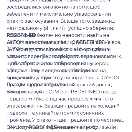
зосередилися виключно на тому, щоб
забезпечити максимально універсальний
спектр застосування. Більше того, завдяки
нейтральному рН, який успішно зберегли,
його можна безпечно наносити навіть на
REDEFINED
найделікатніші матеріали. Однак це ще не все.
GYEON представляє лінійку REDEFINED. У
Їм також вдалося повністю змінити різкий
GYEON підняли відомі хімічні формули на
запах попередньої версії, залишивши вам
новий рівень. Переробили та вдосконалили їх,
неймовірний аромат бананових цукерок,
щоб забезпечити неперевершену
завдяки чому процес перетворився на
ефективність, виняткову стійкість та
приємний досвід.
максимальну простоту використання. GYEON
прагне надати клієнтам найкращий досвід
Поради щодо застосування
використання.
Використовуйте Q²M Iron REDEFINED перед
першою мийкою під час процесу хімічного
знезараження. Завжди працюйте на холодній
поверхні та уникайте прямих сонячних
променів. У спекотні дні працюйте по частинах
і не допускайте пересихання виробу.
Q²M Iron REDEFINED надзвичайно слизький і