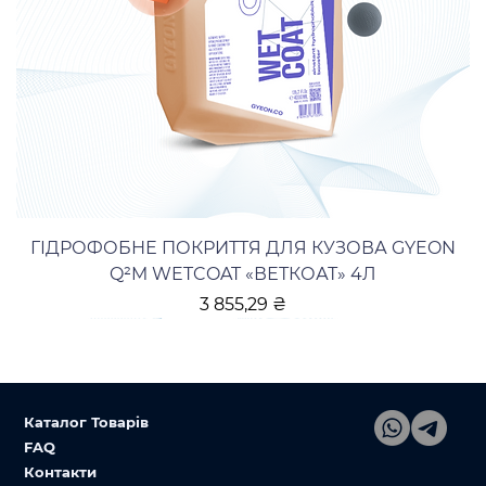
ГІДРОФОБНЕ ПОКРИТТЯ ДЛЯ КУЗОВА GYEON
Q²M WETCOAT «ВЕТКОАТ» 4Л
Ціна
3 855,29 ₴
Каталог Товарів
FAQ
Контакти