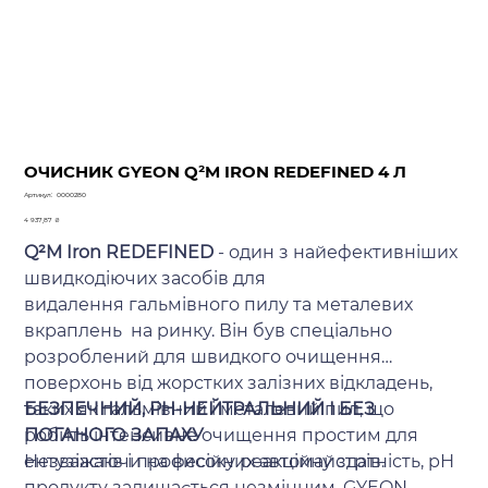
ОЧИСНИК GYEON Q²M IRON REDEFINED 4 Л
Артикул
Артикул:
0000280
0000280
Ціна
4 937,87 ₴
Q²M Iron REDEFINED
- один з найефективніших
швидкодіючих засобів для
видалення гальмівного пилу та металевих
вкраплень на ринку. Він був спеціально
розроблений для швидкого очищення
поверхонь від жорстких залізних відкладень,
таких як гальмівний і металевий пил, що
БЕЗПЕЧНИЙ, PH-НЕЙТРАЛЬНИЙ І БЕЗ
робить інтенсивне очищення простим для
ПОГАНОГО ЗАПАХУ
ентузіастів і професійних автомайстрів.
Незважаючи на високу реакційну здатність, рН
продукту залишається незмінним. GYEON