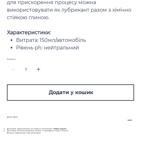
для прискорення процесу можна
використовувати як лубрикант разом з хімічно
стійкою глиною.
Характеристики:
Витрата: 150мл/автомобіль
Рівень ph: нейтральний
Кількість
Додати у кошик
ДОСТАВКА
Доставка здійснюється по Україні компанією "
Нова пошта
".
Доставку оплачує покупець згідно з тарифами Нової Пошти
Більше інформації про доставку>