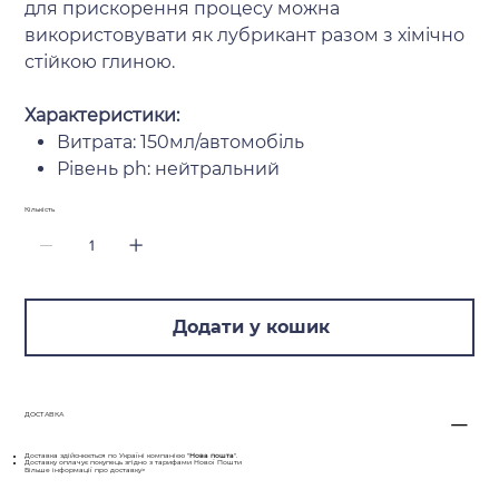
для прискорення процесу можна
використовувати як лубрикант разом з хімічно
стійкою глиною.
Характеристики:
Витрата: 150мл/автомобіль
Рівень ph: нейтральний
Кількість
Додати у кошик
ДОСТАВКА
Доставка здійснюється по Україні компанією "
Нова пошта
".
Доставку оплачує покупець згідно з тарифами Нової Пошти
Більше інформації про доставку>