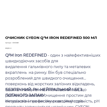
ОЧИСНИК GYEON Q²M IRON REDEFINED 500 МЛ
Артикул
Артикул:
0000328
0000328
Ціна
832,89 ₴
Q²M Iron REDEFINED
- один з найефективніших
швидкодіючих засобів для
видалення гальмівного пилу та металевих
вкраплень на ринку. Він був спеціально
розроблений для швидкого очищення
поверхонь від жорстких залізних відкладень,
таких як гальмівний і металевий пил, що
БЕЗПЕЧНИЙ, PH-НЕЙТРАЛЬНИЙ І БЕЗ
робить інтенсивне очищення простим для
ПОГАНОГО ЗАПАХУ
ентузіастів і професійних автомайстрів.
Незважаючи на високу реакційну здатність, рН
продукту залишається незмінним. GYEON