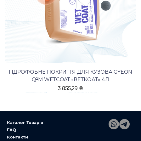
ГІДРОФОБНЕ ПОКРИТТЯ ДЛЯ КУЗОВА GYEON
Q²M WETCOAT «ВЕТКОАТ» 4Л
Ціна
3 855,29 ₴
Каталог Товарів
FAQ
Контакти