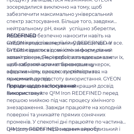
зосередилися виключно на тому, щоб
забезпечити максимально універсальний
спектр застосування. Більше того, завдяки
нейтральному рН, який успішно зберегли,
його можна безпечно наносити навіть на
REDEFINED
найделікатніші матеріали. Однак це ще не все.
GYEON представляє лінійку REDEFINED. У
Їм також вдалося повністю змінити різкий
GYEON підняли відомі хімічні формули на
запах попередньої версії, залишивши вам
новий рівень. Переробили та вдосконалили їх,
неймовірний аромат бананових цукерок,
щоб забезпечити неперевершену
завдяки чому процес перетворився на
ефективність, виняткову стійкість та
приємний досвід.
максимальну простоту використання. GYEON
прагне надати клієнтам найкращий досвід
Поради щодо застосування
використання.
Використовуйте Q²M Iron REDEFINED перед
першою мийкою під час процесу хімічного
знезараження. Завжди працюйте на холодній
поверхні та уникайте прямих сонячних
променів. У спекотні дні працюйте по частинах
і не допускайте пересихання виробу.
Q²M Iron REDEFINED надзвичайно слизький і