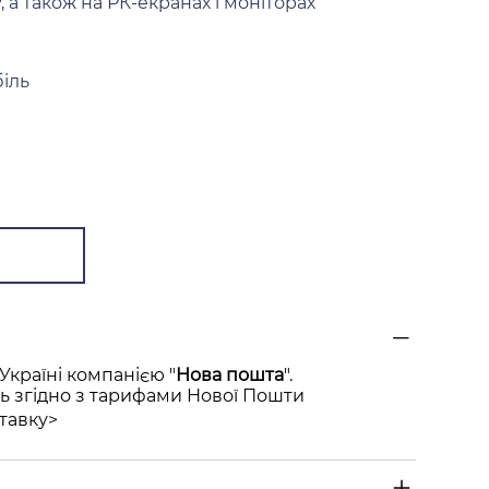
 а також на РК-екранах і моніторах
біль
Україні компанією "
Нова пошта
".
ь згідно з тарифами Нової Пошти
тавку>