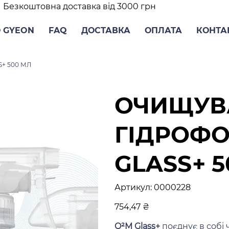
Безкоштовна доставка від 3000 грн
 GYEON
FAQ
ДОСТАВКА
ОПЛАТА
КОНТА
+ 500 МЛ
ОЧИЩУВА
ГІДРОФО
GLASS+ 
Артикул
Артикул:
0000228
0000228
Ціна
754,47 ₴
Q²M Glass+
поєднує в собі 