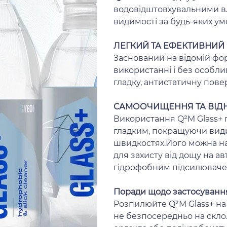
водовідштовхувальними вл
видимості за будь-яких ум
ЛЕГКИЙ ТА ЕФЕКТИВНИЙ
Заснований на відомій фор
використанні і без особли
гладку, антистатичну пове
САМООЧИЩЕННЯ ТА ВІД
Використання Q²M Glass+ п
гладким, покращуючи видим
швидкостях.Його можна на
для захисту від дощу на ав
гідрофобним підсилюваче
Поради щодо застосуванн
Розпилюйте Q²M Glass+ на
не безпосередньо на скло