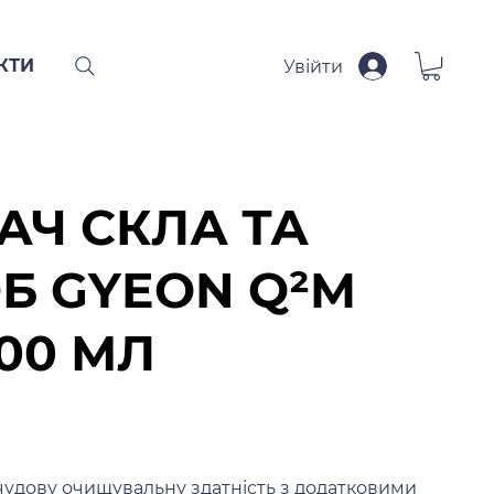
КТИ
Увійти
Ч СКЛА ТА
Б GYEON Q²M
500 МЛ
чудову очищувальну здатність з додатковими