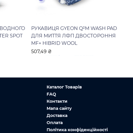
 ВОДНОГО
РУКАВИЦЯ GYEON Q²M WASH PAD
TER SPOT
ДЛЯ МИТТЯ ЛФП ДВОСТОРОННЯ
MF+ HIBRID WOOL
Ціна
507,49 ₴
Каталог Товарів
FAQ
Контакти
Мапа сайту
Доставка
Оплата
Політика конфіденційності