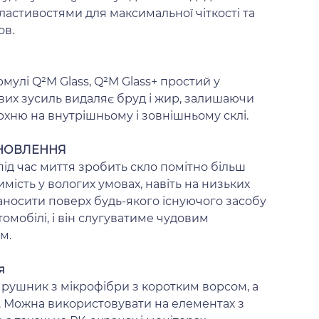
астивостями для максимальної чіткості та
ов.
мулі Q²M Glass, Q²M Glass+ простий у
вих зусиль видаляє бруд і жир, залишаючи
рхню на внутрішньому і зовнішньому склі.
НОВЛЕННЯ
ід час миття зробить скло помітно більш
ість у вологих умовах, навіть на низьких
носити поверх будь-якого існуючого засобу
томобілі, і він слугуватиме чудовим
м.
я
 рушник з мікрофібри з коротким ворсом, а
. Можна використовувати на елементах з