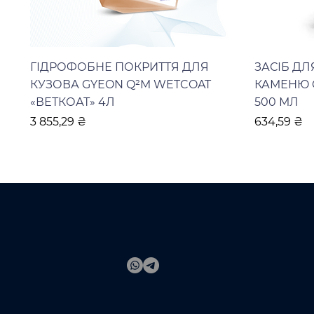
ГІДРОФОБНЕ ПОКРИТТЯ ДЛЯ
ЗАСІБ Д
КУЗОВА GYEON Q²M WETCOAT
КАМЕНЮ 
«ВЕТКОАТ» 4Л
500 МЛ
Ціна
Ціна
3 855,29 ₴
634,59 ₴