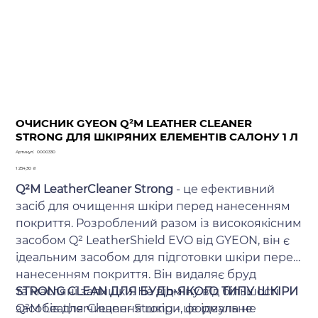
ОЧИСНИК GYEON Q²M LEATHER CLEANER
STRONG ДЛЯ ШКІРЯНИХ ЕЛЕМЕНТІВ САЛОНУ 1 Л
Артикул
Артикул:
0000330
0000330
Ціна
1 254,30 ₴
Q²M LeatherCleaner Strong
- це ефективний
засіб для очищення шкіри перед нанесенням
покриття. Розроблений разом із високоякісним
засобом Q² LeatherShield EVO від GYEON, він є
ідеальним засобом для підготовки шкіри перед
нанесенням покриття. Він видаляє бруд
та масляні залишки. На відміну від більшості
STRONG CLEAN ДЛЯ БУДЬ-ЯКОГО ТИПУ ШКІРИ
засобів для чищення шкіри, формула не
Q²M LeatherCleaner Strong - це ідеальне