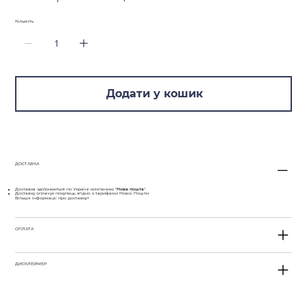
Кількість
Додати у кошик
ДОСТАВКА
Доставка здійснюється по Україні компанією "
Нова пошта
".
Доставку оплачує покупець згідно з тарифами Нової Пошти
Більше інформації про доставку>
ОПЛАТА
ДИСКЛЕЙМЕР