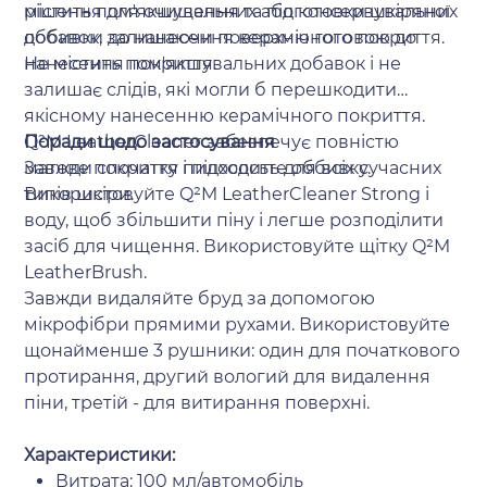
містить пом'якшувальних або консервувальних
рішення для очищення та підготовки шкіряної
добавок, залишаючи поверхню готовою до
оббивки до нанесення керамічного покриття.
нанесення покриття.
Не містить пом'якшувальних добавок і не
залишає слідів, які могли б перешкодити
якісному нанесенню керамічного покриття.
Q²M LeatherCleaner забезпечує повністю
Поради щодо застосування
матове покриття і підходить для всіх сучасних
Завжди спочатку пилососьте оббивку.
типів шкіри.
Використовуйте Q²M LeatherCleaner Strong і
воду, щоб збільшити піну і легше розподілити
засіб для чищення. Використовуйте щітку Q²M
LeatherBrush.
Завжди видаляйте бруд за допомогою
мікрофібри прямими рухами. Використовуйте
щонайменше 3 рушники: один для початкового
протирання, другий вологий для видалення
піни, третій - для витирання поверхні.
Характеристики:
Витрата: 100 мл/автомобіль