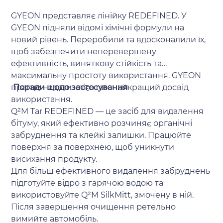
GYEON представляє лінійку REDEFINED. У
GYEON підняли відомі хімічні формули на
новий рівень. Переробили та вдосконалили їх,
щоб забезпечити неперевершену
ефективність, виняткову стійкість та
максимальну простоту використання. GYEON
прагне надати клієнтам найкращий досвід
Поради щодо застосування
використання.
Q²M Tar REDEFINED — це засіб для видалення
бітуму, який ефективно розчиняє органічні
забруднення та клейкі залишки. Працюйте
поверхня за поверхнею, щоб уникнути
висихання продукту.
Для більш ефективного видалення забруднень
підготуйте відро з гарячою водою та
використовуйте Q²M SilkMitt, змочену в ній.
Після завершення очищення ретельно
вимийте автомобіль.