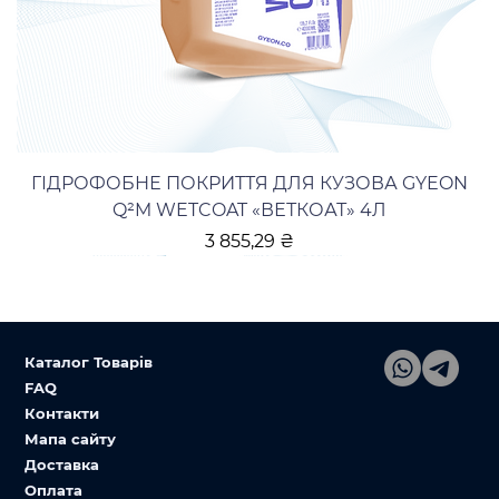
ГІДРОФОБНЕ ПОКРИТТЯ ДЛЯ КУЗОВА GYEON
Q²M WETCOAT «ВЕТКОАТ» 4Л
Ціна
3 855,29 ₴
Каталог Товарів
FAQ
Контакти
Мапа сайту
Доставка
Оплата