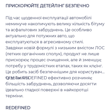
ПРИСКОРЮЙТЕ ДЕТЕЙЛІНГ БЕЗПЕЧНО
Під час щоденної експлуатації автомобілі
неминуче накопичують велику кількість бітуму
та асфальтових забруднень. Це особливо
актуально для потужних авто, що
експлуатуються в агресивному стилі.
Завдяки новій формулі з низьким вмістом ЛОС
(летких органічних сполук), продукт не лише
прискорює процес очищення, але й зменшує
потребу у трудомістких етапах, таких як клєїнг.
Це робить засіб безпечнішим для користувача
та довкілля.
Q²M Tar REDEFINED ефективно розчиняє
більшість забруднень, дозволяючи досягти
ідеально гладкої поверхні в найкоротші
терміни.
REDEFINED