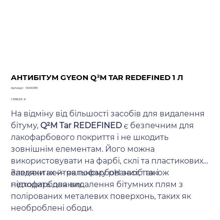
АНТИБІТУМ GYEON Q²M TAR REDEFINED 1 Л
Артикул
Артикул:
0000319
0000319
Ціна
1 858,69 ₴
На відміну від більшості засобів для видалення
бітуму,
Q²M Tar REDEFINED
є безпечним для
лакофарбового покриття і не шкодить
зовнішнім елементам. Його можна
використовувати на фарбі, склі та пластикових
елементах — як пофарбованих, так і
Завдяки нейтральному pH засіб також
непофарбованих.
підходить для видалення бітумних плям з
полірованих металевих поверхонь, таких як
необроблені ободи.