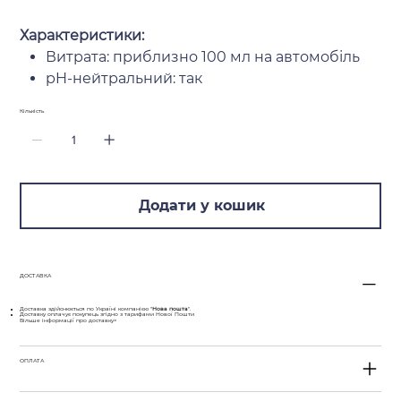
Характеристики:
Витрата: приблизно 100 мл на автомобіль
pH-нейтральний: так
Кількість
Додати у кошик
ДОСТАВКА
Доставка здійснюється по Україні компанією "
Нова пошта
".
Доставку оплачує покупець згідно з тарифами Нової Пошти
Більше інформації про доставку>
ОПЛАТА