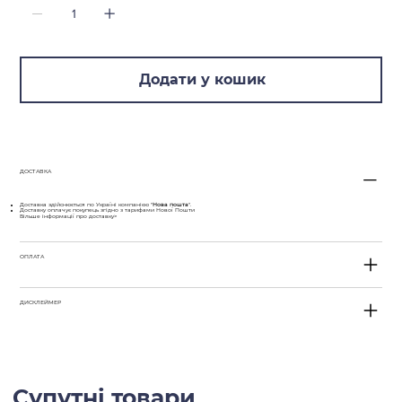
Додати у кошик
ДОСТАВКА
Доставка здійснюється по Україні компанією "
Нова пошта
".
Доставку оплачує покупець згідно з тарифами Нової Пошти
Більше інформації про доставку>
ОПЛАТА
ДИСКЛЕЙМЕР
Супутні товари