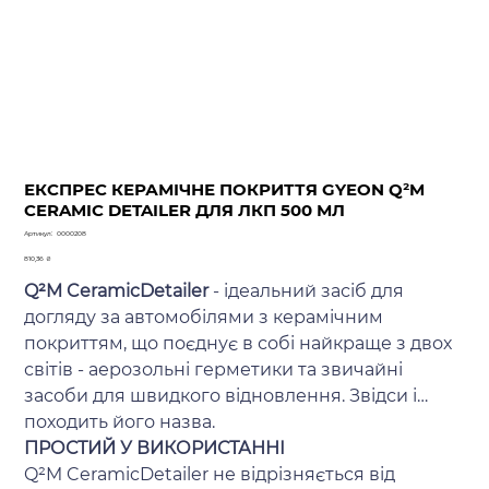
ЕКСПРЕС КЕРАМІЧНЕ ПОКРИТТЯ GYEON Q²M
CERAMIC DETAILER ДЛЯ ЛКП 500 МЛ
Артикул
Артикул:
0000208
0000208
Ціна
810,36 ₴
Q²M CeramicDetailer
- ідеальний засіб для
догляду за автомобілями з керамічним
покриттям, що поєднує в собі найкраще з двох
світів - аерозольні герметики та звичайні
засоби для швидкого відновлення. Звідси і
походить його назва.
ПРОСТИЙ У ВИКОРИСТАННІ
Q²M CeramicDetailer не відрізняється від