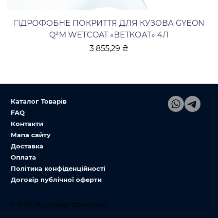
ГІДРОФОБНЕ ПОКРИТТЯ ДЛЯ КУЗОВА GYEON
Q²M WETCOAT «ВЕТКОАТ» 4Л
Ціна
3 855,29 ₴
Каталог Товарів
FAQ
Контакти
Мапа сайту
Доставка
Оплата
Політика конфіденційності
Договір публічної оферти
© 2026 Всі права захищено.