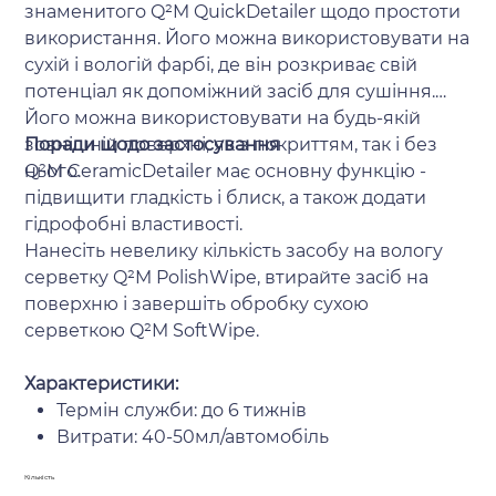
знаменитого Q²M QuickDetailer щодо простоти
використання. Його можна використовувати на
сухій і вологій фарбі, де він розкриває свій
потенціал як допоміжний засіб для сушіння.
Його можна використовувати на будь-якій
зовнішній поверхні, як з покриттям, так і без
Поради щодо застосування
нього.
Q²M CeramicDetailer має основну функцію -
підвищити гладкість і блиск, а також додати
гідрофобні властивості.
Нанесіть невелику кількість засобу на вологу
серветку Q²M PolishWipe, втирайте засіб на
поверхню і завершіть обробку сухою
серветкою Q²M SoftWipe.
Характеристики:
Термін служби: до 6 тижнів
Витрати: 40-50мл/автомобіль
Кількість