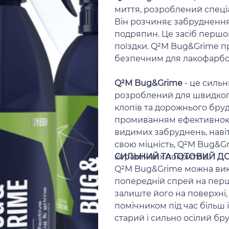
миття, розроблений спеці
Він розчиняє забруднення
подряпин. Це засіб першог
поїздки. Q²M Bug&Grime п
безпечним для лакофарбо
Q²M Bug&Grime
- це сильн
розроблений для швидкого
клопів та дорожнього бру
промиванням ефективною 
видимих забруднень, навіт
свою міцність, Q²M Bug&Gr
керамічних покриттів.
СИЛЬНИЙ ТА ГОТОВИЙ Д
Q²M Bug&Grime можна вик
попередній спрей на перш
залиште його на поверхні, 
помічником під час більш
старий і сильно осілий бр