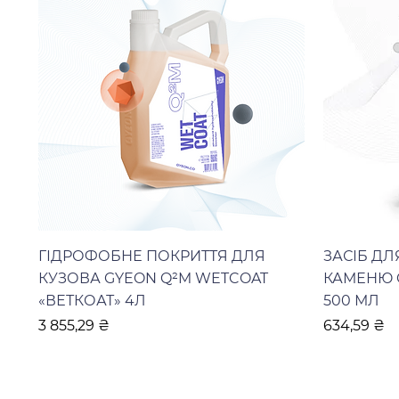
ГІДРОФОБНЕ ПОКРИТТЯ ДЛЯ
ЗАСІБ Д
КУЗОВА GYEON Q²M WETCOAT
КАМЕНЮ 
«ВЕТКОАТ» 4Л
500 МЛ
Ціна
Ціна
3 855,29 ₴
634,59 ₴