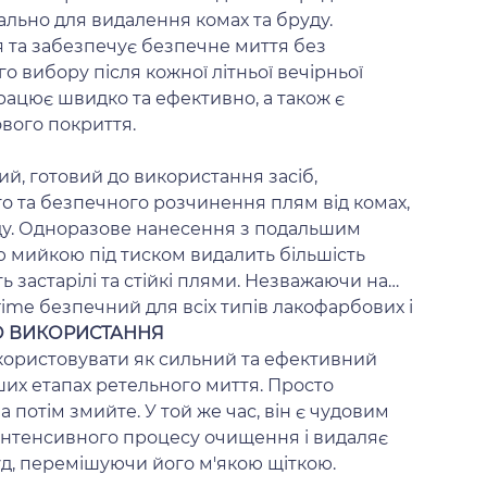
ально для видалення комах та бруду.
 та забезпечує безпечне миття без
о вибору після кожної літньої вечірньої
рацює швидко та ефективно, а також є
вого покриття.
ий, готовий до використання засіб,
 та безпечного розчинення плям від комах,
ду. Одноразове нанесення з подальшим
мийкою під тиском видалить більшість
ь застарілі та стійкі плями. Незважаючи на
ime безпечний для всіх типів лакофарбових і
О ВИКОРИСТАННЯ
ористовувати як сильний та ефективний
их етапах ретельного миття. Просто
а потім змийте. У той же час, він є чудовим
 інтенсивного процесу очищення і видаляє
уд, перемішуючи його м'якою щіткою.