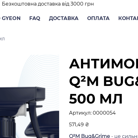
Безкоштовна доставка від 3000 грн
 GYEON
FAQ
ДОСТАВКА
ОПЛАТА
КОНТА
МЛ
АНТИМО
Q²M BUG
500 МЛ
Артикул
Артикул:
0000054
0000054
Ціна
571,49 ₴
Q²M Bug&Grime
- це сильн