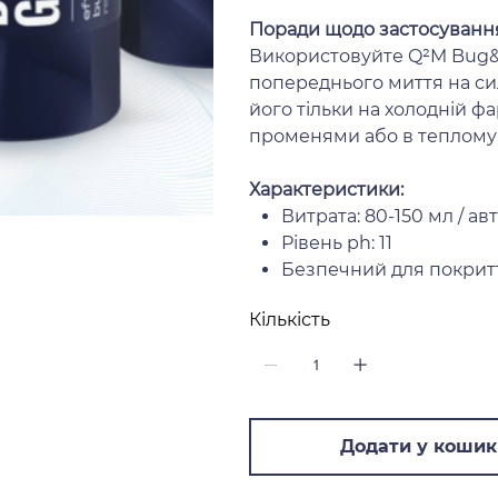
Поради щодо застосуванн
Використовуйте Q²M Bug&
попереднього миття на си
його тільки на холодній ф
променями або в теплому а
Характеристики:
Витрата: 80-150 мл / а
Рівень ph: 11
Безпечний для покритт
Кількість
Додати у кошик