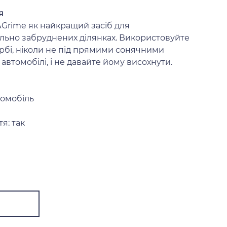
я
Grime як найкращий засіб для
льно забруднених ділянках. Використовуйте
арбі, ніколи не під прямими сонячними
втомобілі, і не давайте йому висохнути.
втомобіль
я: так