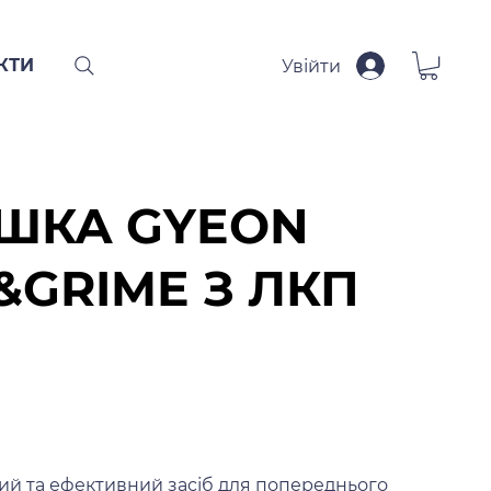
КТИ
Увійти
ШКА GYEON
&GRIME З ЛКП
ий та ефективний засіб для попереднього