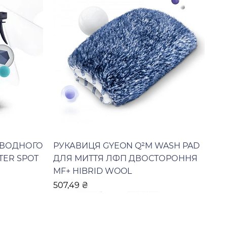
 ВОДНОГО
РУКАВИЦЯ GYEON Q²M WASH PAD
TER SPOT
ДЛЯ МИТТЯ ЛФП ДВОСТОРОННЯ
MF+ HIBRID WOOL
Ціна
507,49 ₴