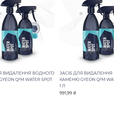
ЛЯ ВИДАЛЕННЯ ВОДНОГО
ЗАСІБ ДЛЯ ВИДАЛЕННЯ
GYEON Q²M WATER SPOT
КАМЕНЮ GYEON Q²M WA
1 Л
Ціна
991,99 ₴