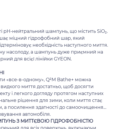
ті pH-нейтральний шампунь, що містить SiO₂.
шає міцний гідрофобний шар, який
відтерміновує необхідність наступного миття.
ну насолоду, а шампунь дуже приємний на
ерний для всієї лінійки GYEON.
НІ
ти «все-в-одному», Q²M Bathe+ можна
идкого миття достатньо, щоб досягти
екту і легкого догляду протягом наступних
нальне рішення для зими, коли миття стає
, а посилення здатності до самоочищення
вування автомобіля.
АМПУНЬ З МИТТЄВОЮ ГІДРОФОБНІСТЮ
печний для всіх поверхонь, включаючи