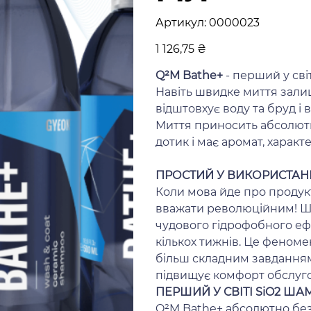
Артикул
Артикул:
0000023
0000023
Ціна
1 126,75 ₴
Q²M Bathe+
- перший у сві
Навіть швидке миття зали
відштовхує воду та бруд і 
Миття приносить абсолют
дотик і має аромат, характ
ПРОСТИЙ У ВИКОРИСТАН
Коли мова йде про продук
вважати революційним! Шв
чудового гідрофобного еф
кількох тижнів. Це феноме
більш складним завданням
підвищує комфорт обслуго
ПЕРШИЙ У СВІТІ SiO2 Ш
Q²M Bathe+ абсолютно без