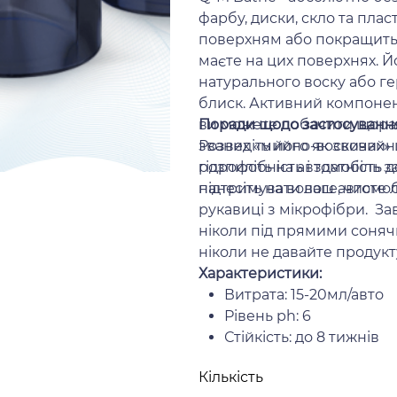
фарбу, диски, скло та плас
поверхням або покращить 
маєте на цих поверхнях. 
натурального воску або ге
блиск. Активний компонен
ви можете побачити щоразу 
Поради щодо застосуванн
званих «мийно-воскових» 
Розведіть його як звичай
гідрофобність і здатність
розпиліть на автомобіль 
підтримувати ваш автомобі
нанесіть на вологе, чист
рукавиці з мікрофібри. З
ніколи під прямими соня
ніколи не давайте продукт
Характеристики:
Витрата: 15-20мл/авто
Рівень ph: 6
Стійкість: до 8 тижнів
Кількість