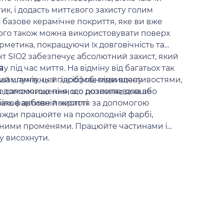
тик, і додасть миттєвого захисту голим
базове керамічне покриття, яке ви вже
Його також можна використовувати поверх
рметика, покращуючи їх довговічність та
т SIO2 забезпечує абсолютний захист, який
під час миття. На відміну від багатьох так
я
шампунів, цей засіб має підвищену
ний шампунь з гідрофобними властивостями,
 до самоочищення, що дозволяє довше
за допомогою пінного розпилювача або
ль в активній чистоті.
е лакофарбове покриття за допомогою
авжди працюйте на прохолодній фарбі,
чними променями. Працюйте частинами і
у висохнути.