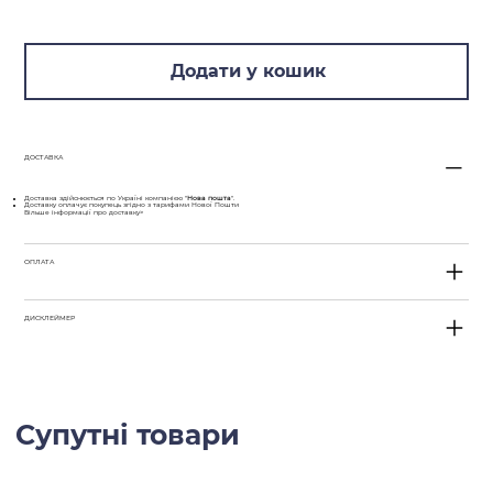
Додати у кошик
ДОСТАВКА
Доставка здійснюється по Україні компанією "
Нова пошта
".
Доставку оплачує покупець згідно з тарифами Нової Пошти
Більше інформації про доставку>
ОПЛАТА
ДИСКЛЕЙМЕР
Супутні товари