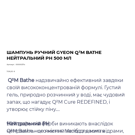
ШАМПУНЬ РУЧНИЙ GYEON Q²M BATHE
НЕЙТРАЛЬНИЙ PH 500 МЛ
Артикул
Артикул:
0000027b
0000027b
Ціна
709,00 ₴
Q²M Bathe
надзвичайно ефективний завдяки
своїй висококонцентрованій формулі. Густий
гель, природно розчинний у воді, має чудовий
запах, що нагадує Q²M Cure REDEFINED, і
утворює стійку піну.
90% дефектів фарби виникають внаслідок
Нейтральний PH
неправильного миття. Метод з двома відрами,
Q²M Bathe - це якісний засіб для миття