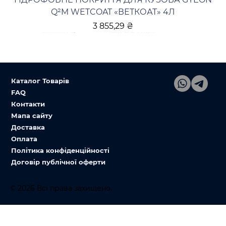
Q²M WETCOAT «ВЕТКОАТ» 4Л
Ціна
3 855,29 ₴
Каталог Товарів
FAQ
Контакти
Мапа сайту
Доставка
Оплата
Політика конфіденційності
Договір публічної оферти
© 2026 Всі права захищено.