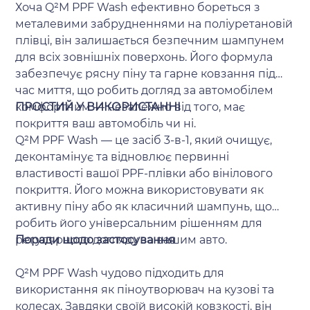
Хоча Q²M PPF Wash ефективно бореться з
металевими забрудненнями на поліуретановій
плівці, він залишається безпечним шампунем
для всіх зовнішніх поверхонь. Його формула
забезпечує рясну піну та гарне ковзання під
час миття, що робить догляд за автомобілем
комфортним — незалежно від того, має
ПРОСТИЙ У ВИКОРИСТАННІ
покриття ваш автомобіль чи ні.
Q²M PPF Wash — це засіб 3-в-1, який очищує,
деконтамінує та відновлює первинні
властивості вашої PPF-плівки або вінілового
покриття. Його можна використовувати як
активну піну або як класичний шампунь, що
робить його універсальним рішенням для
регулярного догляду за вашим авто.
Поради щодо застосування
Q²M PPF Wash чудово підходить для
використання як піноутворювач на кузові та
колесах. Завдяки своїй високій ковзкості, він