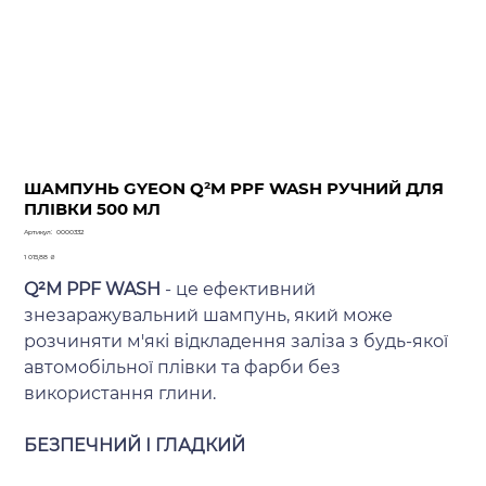
ШАМПУНЬ GYEON Q²M PPF WASH РУЧНИЙ ДЛЯ
ПЛІВКИ 500 МЛ
Артикул
Артикул:
0000332
0000332
Ціна
1 015,88 ₴
Q²M PPF WASH
- це ефективний
знезаражувальний шампунь, який може
розчиняти м'які відкладення заліза з будь-якої
автомобільної плівки та фарби без
використання глини.
БЕЗПЕЧНИЙ І ГЛАДКИЙ