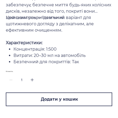
забезпечує безпечне миття будь-яких колісних
дисків, незалежно від того, покриті вони
захисним покриттям чи ні.
Цей шампунь — ідеальний варіант для
щотижневого догляду з делікатним, але
ефективним очищенням.
Характеристики:
Концентрація: 1:500
Витрати: 20–30 мл на автомобіль
Безпечний для покриттів: Так
Кількість
Додати у кошик