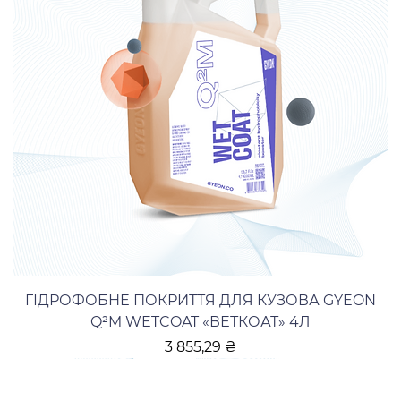
ГІДРОФОБНЕ ПОКРИТТЯ ДЛЯ КУЗОВА GYEON
Q²M WETCOAT «ВЕТКОАТ» 4Л
Ціна
3 855,29 ₴