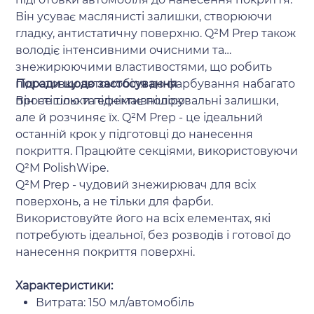
Він усуває маслянисті залишки, створюючи
гладку, антистатичну поверхню. Q²M Prep також
володіє інтенсивними очисними та
знежирюючими властивостями, що робить
підготовку автомобіля до фарбування набагато
Поради щодо застосування
простішою та ефективнішою.
Він не тільки піднімає полірувальні залишки,
але й розчиняє їх. Q²M Prep - це ідеальний
останній крок у підготовці до нанесення
покриття. Працюйте секціями, використовуючи
Q²M PolishWipe.
Q²M Prep - чудовий знежирювач для всіх
поверхонь, а не тільки для фарби.
Використовуйте його на всіх елементах, які
потребують ідеальної, без розводів і готової до
нанесення покриття поверхні.
Характеристики:
Витрата: 150 мл/автомобіль