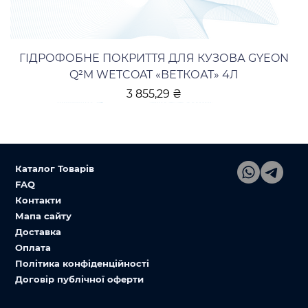
ГІДРОФОБНЕ ПОКРИТТЯ ДЛЯ КУЗОВА GYEON
Q²M WETCOAT «ВЕТКОАТ» 4Л
Ціна
3 855,29 ₴
Каталог Товарів
FAQ
Контакти
Мапа сайту
Доставка
Оплата
Політика конфіденційності
Договір публічної оферти