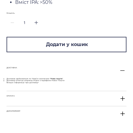
Вміст IPA: >50%
Кількість
Додати у кошик
ДОСТАВКА
Доставка здійснюється по Україні компанією "
Нова пошта
".
Доставку оплачує покупець згідно з тарифами Нової Пошти
Більше інформації про доставку>
ОПЛАТА
ДИСКЛЕЙМЕР