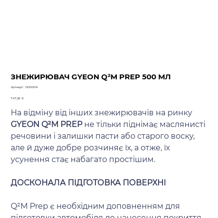
ЗНЕЖИРЮВАЧ GYEON Q²M PREP 500 МЛ
Артикул
Артикул:
0000014
0000014
Ціна
747,26 ₴
На відміну від інших знежирювачів на ринку
GYEON Q²M PREP
не тільки піднімає маслянисті
речовини і залишки пасти або старого воску,
але й дуже добре розчиняє їх, а отже, їх
усунення стає набагато простішим.
ДОСКОНАЛА ПІДГОТОВКА ПОВЕРХНІ
Q²M Prep є необхідним доповненням для
підготовки автомобіля до нанесення покриття.